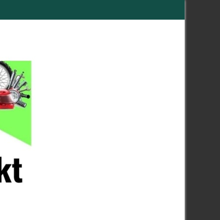
telefonisch / E-Mail
N
Montag ist Ruhetag!!!
Tel.: 0209-9882685
choppers_world@aol.com