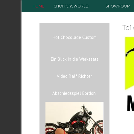
HOME
CHOPPERSWORLD
SHOWROOM
Tei
Hot Chocolade Custom
Ein Blick in die Werkstatt
Video Ralf Richter
Abschiedsspiel Bordon