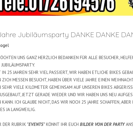
Jahre Jubiläumsparty DANKE DANKE DANK
togel
ÖCHTEN UNS GANZ HERZLICH BEDANKEN FÜR ALLE BESUCHER, HELFER
 JUBILÄUMSPARTY.
T IN 25 JAHREN SEHR VIEL PASSIERT, WIR HABEN ETLICHE BIKES GE
 ZICH MESSEN BESUCHT, HABEN ÜBER VIELE JAHRE EINEN WEIHNA
 SEHR VIELE KILOMETER GEMEINSAM AUF UNSEREN BIKES ABGERISS
USGEBAUT, JETZT GERADE WIEDER UND WIR HABEN UNS NEU AUFGE
 KANN. ICH GLAUBE NICHT, DAS WIR NOCH 25 jAHRE SCHAFFEN, ABE
ES JA LANGWEILIG.
 DER RUBRIK
"EVENTS"
KÖNNT IHR EUCH
BILDER VON DER PARTY
ANS