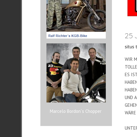
25 
situs 
WIR M
TOLLE
ES IS
HABEN
HABEN
UND A
GEHEN
Marcelo Bordon´s Chopper
WÄRE 
UNTER